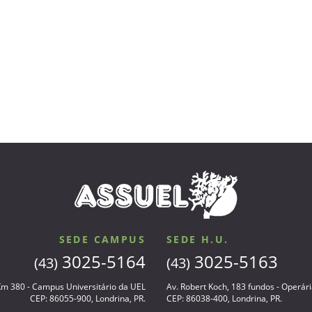
SEDE CAMPUS
SEDE H.U.
3025-5164
3025-5163
(43)
(43)
 Km 380 - Campus Universitário da UEL
Av. Robert Koch, 183 fundos - Operár
CEP: 86055-900, Londrina, PR.
CEP: 86038-400, Londrina, PR.