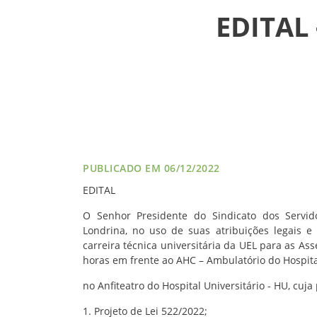
EDITAL
VÍDEOS
FILIAÇÃO
PROGRAMA
AROEIRA
CONTATO
PUBLICADO EM 06/12/2022
EDITAL
O Senhor Presidente do Sindicato dos Servido
Londrina, no uso de suas atribuições legais e 
carreira técnica universitária da UEL para as As
horas em frente ao AHC – Ambulatório do Hospita
no Anfiteatro do Hospital Universitário - HU, cuj
1. Projeto de Lei 522/2022;