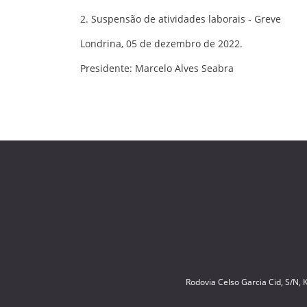
2. Suspensão de atividades laborais - Greve
Londrina, 05 de dezembro de 2022.
Presidente: Marcelo Alves Seabra
Rodovia Celso Garcia Cid, S/N,