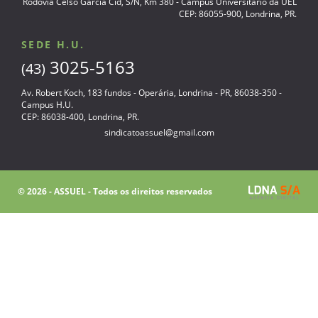
Rodovia Celso Garcia Cid, S/N, Km 380 - Campus Universitário da UEL
CEP: 86055-900, Londrina, PR.
SEDE H.U.
3025-5163
(43)
Av. Robert Koch, 183 fundos - Operária, Londrina - PR, 86038-350 -
Campus H.U.
CEP: 86038-400, Londrina, PR.
sindicatoassuel@gmail.com
© 2026 - ASSUEL - Todos os direitos reservados