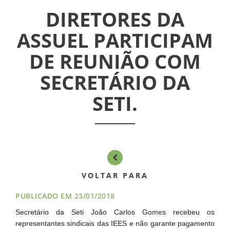
CONVÊNIOS
DIRETORES DA
INFORMATIVOS
ASSUEL PARTICIPAM
DE REUNIÃO COM
ASSEMBLÉIAS
SECRETÁRIO DA
NOTÍCIAS
SETI.
VÍDEOS
FILIAÇÃO
PROGRAMA
VOLTAR PARA
AROEIRA
PUBLICADO EM 23/01/2018
CONTATO
Secretário da Seti João Carlos Gomes recebeu os
representantes sindicais das IEES e não garante pagamento