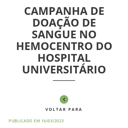
CAMPANHA DE
INFORMATIVOS
DOAÇÃO DE
ASSEMBLÉIAS
SANGUE NO
NOTÍCIAS
HEMOCENTRO DO
HOSPITAL
VÍDEOS
UNIVERSITÁRIO
FILIAÇÃO
PROGRAMA
AROEIRA
CONTATO
VOLTAR PARA
PUBLICADO EM 16/03/2023