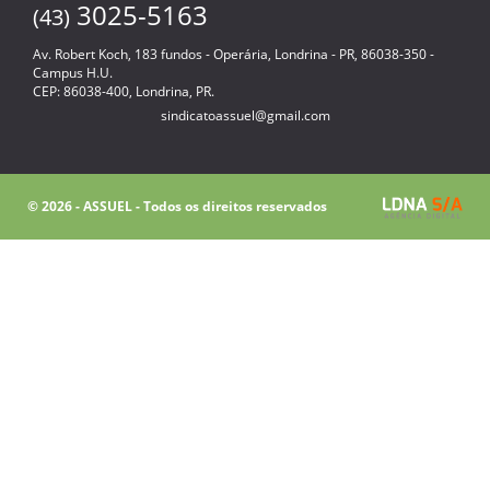
3025-5163
(43)
Av. Robert Koch, 183 fundos - Operária, Londrina - PR, 86038-350 -
Campus H.U.
CEP: 86038-400, Londrina, PR.
sindicatoassuel@gmail.com
© 2026 - ASSUEL - Todos os direitos reservados