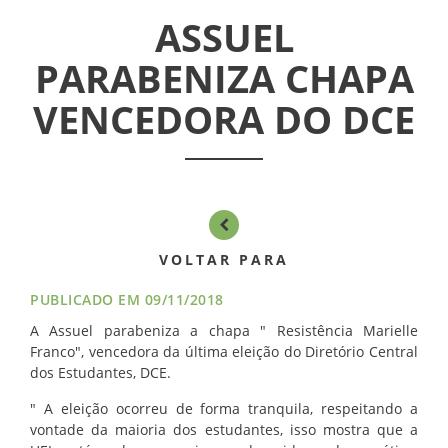
INFORMATIVOS
ASSUEL
ASSEMBLÉIAS
PARABENIZA CHAPA
VENCEDORA DO DCE
NOTÍCIAS
VÍDEOS
FILIAÇÃO
PROGRAMA
VOLTAR PARA
AROEIRA
PUBLICADO EM 09/11/2018
A Assuel parabeniza a chapa " Resistência Marielle
CONTATO
Franco", vencedora da última eleição do Diretório Central
dos Estudantes, DCE.
" A eleição ocorreu de forma tranquila, respeitando a
vontade da maioria dos estudantes, isso mostra que a