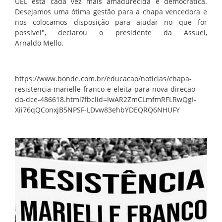
UEL está cada vez mais amadurecida e democrática.
Desejamos uma ótima gestão para a chapa vencedora e
nos colocamos disposição para ajudar no que for
possível", declarou o presidente da Assuel,
Arnaldo
Mello.
https://www.bonde.com.br/educacao/noticias/chapa-
resistencia-marielle-franco-e-eleita-para-nova-direcao-
do-dce-486618.html?fbclid=IwAR2ZmCLmfmRFLRwQgI-
Xii76qQConxjB5NPSF-LDvw83ehbYDEQRQ6NHUFY