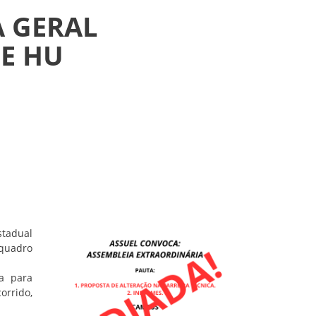
A GERAL
E HU
stadual
 quadro
ia para
orrido,