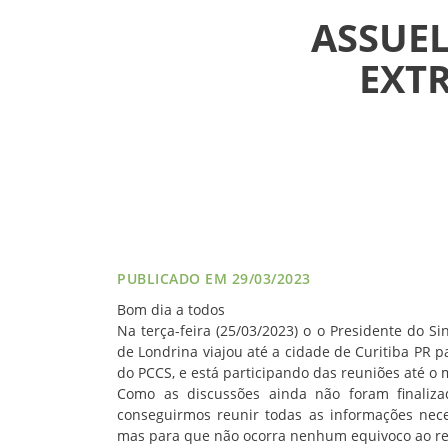
NOTÍCIAS
ASSUEL
VÍDEOS
EXT
FILIAÇÃO
PROGRAMA
AROEIRA
CONTATO
PUBLICADO EM 29/03/2023
Bom dia a todos
Na terça-feira (25/03/2023) o o Presidente do S
de Londrina viajou até a cidade de Curitiba PR
do PCCS, e está participando das reuniões até 
Como as discussões ainda não foram finaliza
conseguirmos reunir todas as informações neces
mas para que não ocorra nenhum equivoco ao rep